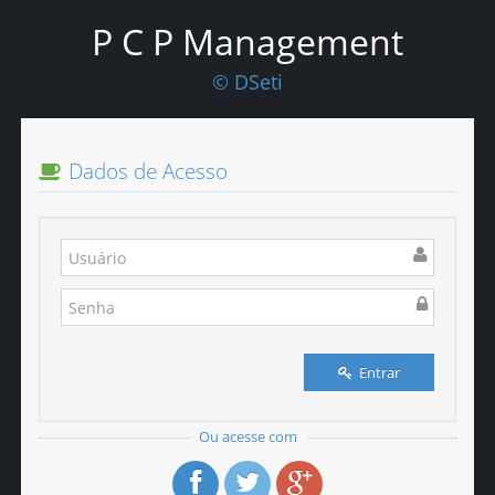
P C P
Management
© DSeti
Dados de Acesso
Entrar
Ou acesse com